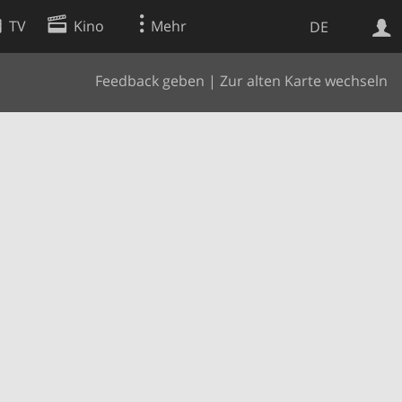
TV
Kino
Mehr
DE
Feedback geben
|
Zur alten Karte wechseln
Websuche
Apps