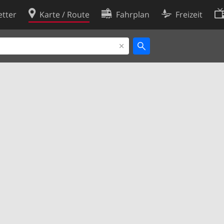
tter
Karte / Route
Fahrplan
Freizeit
Cookie-Richtlinie
ingungen
Cookie-Einstellungen
rklärung
Entwickler