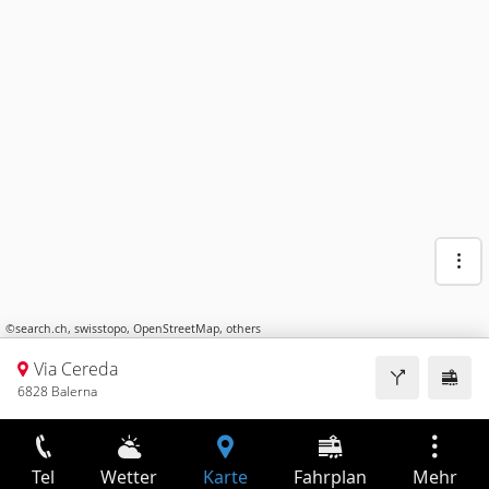
©
search.ch
,
swisstopo
,
OpenStreetMap
,
others
Via Cereda
6828 Balerna
Tel
Wetter
Karte
Fahrplan
Mehr