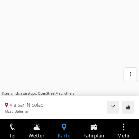
©
search.ch
,
swisstopo
,
OpenStreetMap
,
others
Via San Nicolao
6828 Balerna
Tel
Wetter
Karte
Fahrplan
Mehr