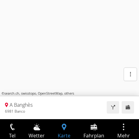
©
search.ch
,
swisstopo
,
OpenStreetMap
,
others
A Banghès
6981 Banco
Tel
Wetter
Karte
Fahrplan
Mehr