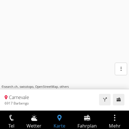
©
search.ch
,
swisstopo
,
OpenStreetMap
,
others
Carnevale
6917 Barbengo
Tel
Wetter
Karte
Fahrplan
Mehr