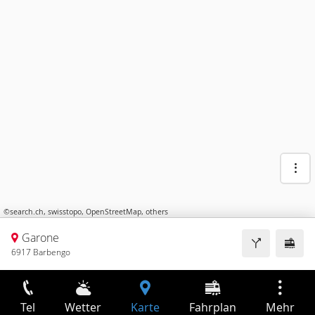
©
search.ch
,
swisstopo
,
OpenStreetMap
,
others
Garone
6917 Barbengo
Tel
Wetter
Karte
Fahrplan
Mehr