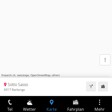
©
search.ch
,
swisstopo
,
OpenStreetMap
,
others
Sotto Sasso
6917 Barbengo
Tel
Wetter
Karte
Fahrplan
Mehr