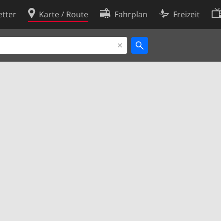
tter
Karte / Route
Fahrplan
Freizeit
Cookie-Richtlinie
ingungen
Cookie-Einstellungen
rklärung
Entwickler