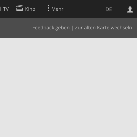
TV
Kino
Mehr
DE
Feedback geben
|
Zur alten Karte wechseln
Websuche
Apps