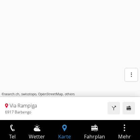
©
search.ch
,
swisstopo
,
OpenStreetMap
,
others
Via Rampiga
6917 Barbengo
Tel
Wetter
Karte
Fahrplan
Mehr