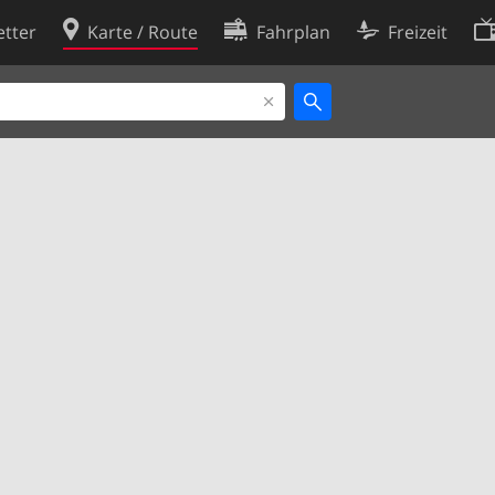
tter
Karte / Route
Fahrplan
Freizeit
Cookie-Richtlinie
ingungen
Cookie-Einstellungen
rklärung
Entwickler