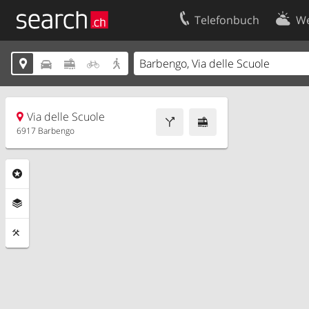
Telefonbuch
We
Ihr Eintrag
Kontakt





Kundencenter Geschäftskunden
Nutzungsbed
Impressum
Datenschutze
Via delle Scuole
6917 Barbengo
Rubriken
Ebenen
Funktionen