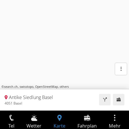
©
search.ch
,
swisstopo
,
OpenStreetMap
,
others
Antike Siedlung Basel
4051 Basel
Tel
Wetter
Karte
Fahrplan
Mehr