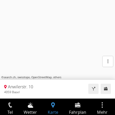
©
search.ch
,
swisstopo
,
OpenStreetMap
,
others
Anwilerstr. 10
4059 Basel
Tel
Wetter
Karte
Fahrplan
Mehr