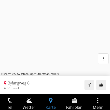
©
search.ch
,
swisstopo
,
OpenStreetMap
,
others
Byfangweg 6
4051 Basel
Tel
Wetter
Karte
Fahrplan
Mehr