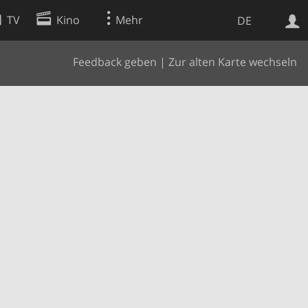
TV
Kino
Mehr
DE
Feedback geben
|
Zur alten Karte wechseln
Websuche
Apps