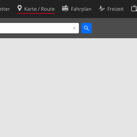
tter
Karte / Route
Fahrplan
Freizeit
Cookie-Richtlinie
ingungen
Cookie-Einstellungen
rklärung
Entwickler