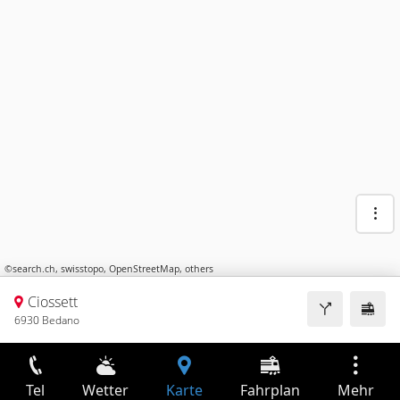
©
search.ch
,
swisstopo
,
OpenStreetMap
,
others
Ciossett
6930 Bedano
Tel
Wetter
Karte
Fahrplan
Mehr