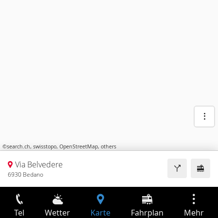
©
search.ch
,
swisstopo
,
OpenStreetMap
,
others
Via Belvedere
6930 Bedano
Tel
Wetter
Karte
Fahrplan
Mehr