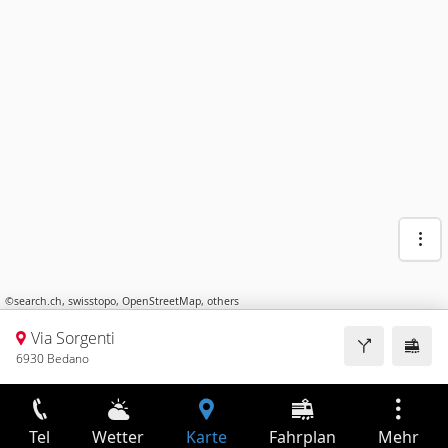
©
search.ch
,
swisstopo
,
OpenStreetMap
,
others
Via Sorgenti
6930 Bedano
Tel
Wetter
Karte
Fahrplan
Mehr