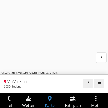
©
search.ch
,
swisstopo
,
OpenStreetMap
,
others
Via Val Finale
6930 Bedano
Tel
Wetter
Karte
Fahrplan
Mehr