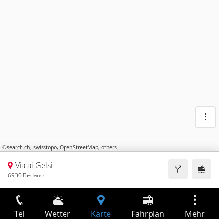
©
search.ch
,
swisstopo
,
OpenStreetMap
,
others
Via ai Gelsi
6930 Bedano
Tel
Wetter
Karte
Fahrplan
Mehr