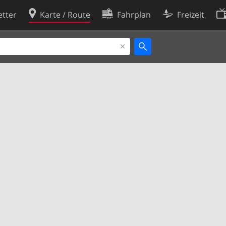
tter
Karte / Route
Fahrplan
Freizeit
Cookie-Richtlinie
ingungen
Cookie-Einstellungen
rklärung
Entwickler