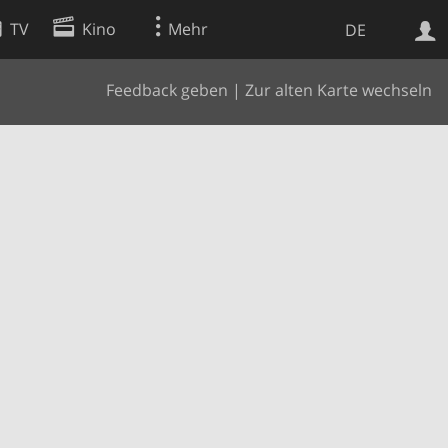
TV
Kino
Mehr
DE
Feedback geben
|
Zur alten Karte wechseln
Websuche
Apps