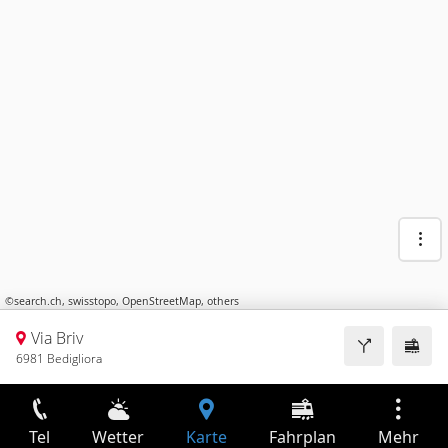
©
search.ch
,
swisstopo
,
OpenStreetMap
,
others
Via Briv
6981 Bedigliora
Tel
Wetter
Karte
Fahrplan
Mehr