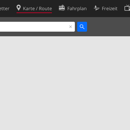
tter
Karte / Route
Fahrplan
Freizeit
Cookie-Richtlinie
ingungen
Cookie-Einstellungen
rklärung
Entwickler