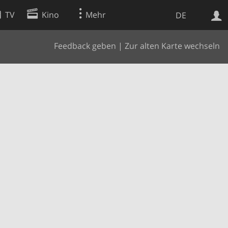
TV
Kino
Mehr
DE
Feedback geben
|
Zur alten Karte wechseln
Websuche
Apps