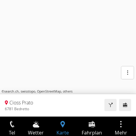
©
search.ch
,
swisstopo
,
OpenStreetMap
,
others
Cioss Prato
6781 Bedretto
Tel
Wetter
Karte
Fahrplan
Mehr