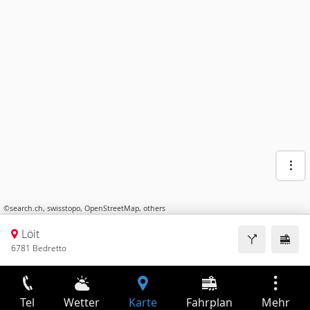
©
search.ch
,
swisstopo
,
OpenStreetMap
,
others
Löit
6781 Bedretto
Tel
Wetter
Karte
Fahrplan
Mehr