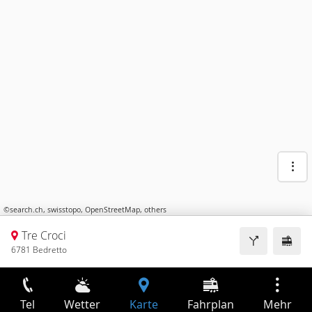
©
search.ch
,
swisstopo
,
OpenStreetMap
,
others
Tre Croci
6781 Bedretto
Tel
Wetter
Karte
Fahrplan
Mehr