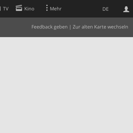
TV
Kino
Mehr
DE
Feedback geben
|
Zur alten Karte wechseln
Websuche
Apps