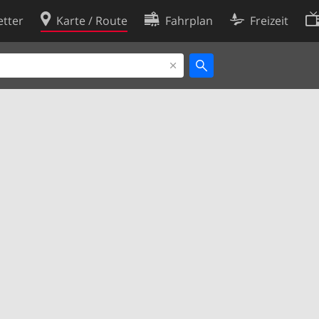
tter
Karte / Route
Fahrplan
Freizeit
Cookie-Richtlinie
ingungen
Cookie-Einstellungen
rklärung
Entwickler