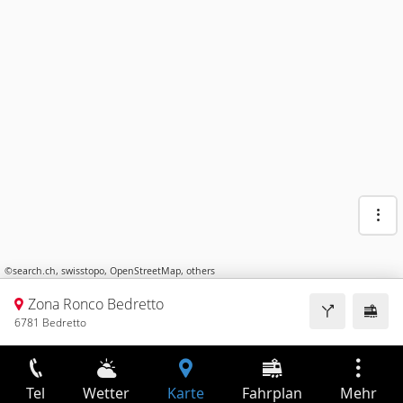
©
search.ch
,
swisstopo
,
OpenStreetMap
,
others
Zona Ronco Bedretto
6781 Bedretto
Tel
Wetter
Karte
Fahrplan
Mehr