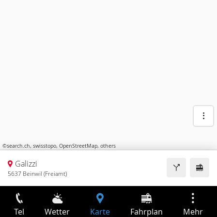
©
search.ch
,
swisstopo
,
OpenStreetMap
,
others
Galizzi
5637 Beinwil (Freiamt)
Tel
Wetter
Karte
Fahrplan
Mehr