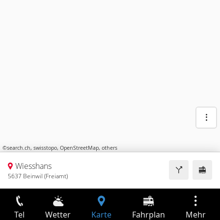
©
search.ch
,
swisstopo
,
OpenStreetMap
,
others
Wiesshans
5637 Beinwil (Freiamt)
Tel
Wetter
Karte
Fahrplan
Mehr