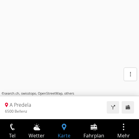
©
search.ch
,
swisstopo
,
OpenStreetMap
,
others
A Predela
6500 Bellenz
Tel
Wetter
Karte
Fahrplan
Mehr