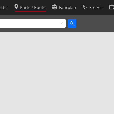
tter
Karte / Route
Fahrplan
Freizeit
Cookie-Richtlinie
ingungen
Cookie-Einstellungen
rklärung
Entwickler