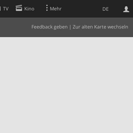
TV
Kino
Mehr
DE
Feedback geben
|
Zur alten Karte wechseln
Websuche
Apps