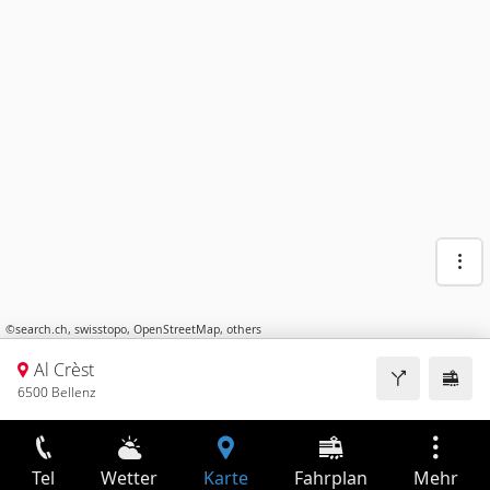
©
search.ch
,
swisstopo
,
OpenStreetMap
,
others
Al Crèst
6500 Bellenz
Tel
Wetter
Karte
Fahrplan
Mehr