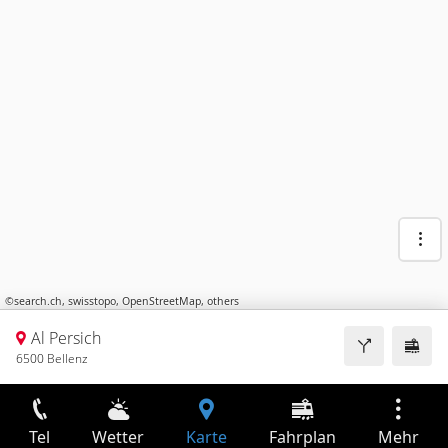
©
search.ch
,
swisstopo
,
OpenStreetMap
,
others
Al Persich
6500 Bellenz
Tel
Wetter
Karte
Fahrplan
Mehr