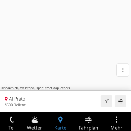
©
search.ch
,
swisstopo
,
OpenStreetMap
,
others
Al Prato
6500 Bellenz
Tel
Wetter
Karte
Fahrplan
Mehr