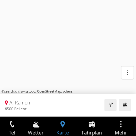
©
search.ch
,
swisstopo
,
OpenStreetMap
,
others
Al Ramon
6500 Bellenz
Tel
Wetter
Karte
Fahrplan
Mehr