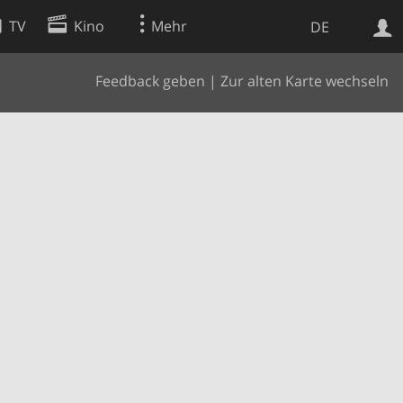
TV
Kino
Mehr
DE
Feedback geben
|
Zur alten Karte wechseln
Websuche
Apps