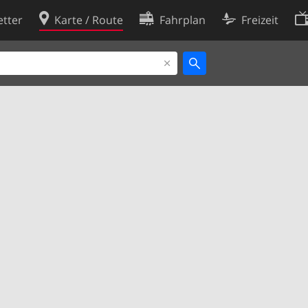
tter
Karte / Route
Fahrplan
Freizeit
Cookie-Richtlinie
ingungen
Cookie-Einstellungen
rklärung
Entwickler