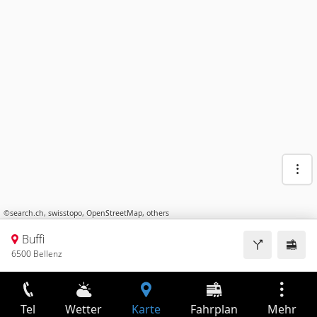
©
search.ch
,
swisstopo
,
OpenStreetMap
,
others
Buffi
6500 Bellenz
Tel
Wetter
Karte
Fahrplan
Mehr