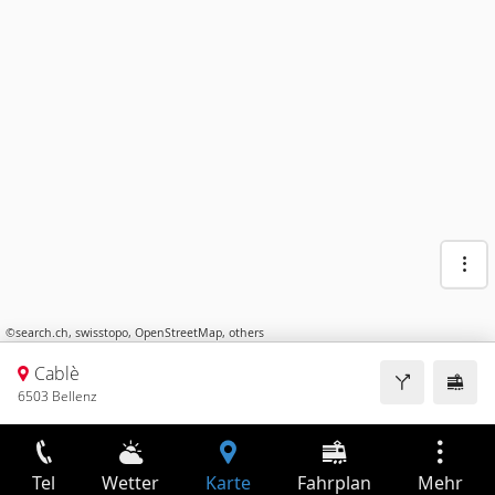
©
search.ch
,
swisstopo
,
OpenStreetMap
,
others
Cablè
6503 Bellenz
Tel
Wetter
Karte
Fahrplan
Mehr