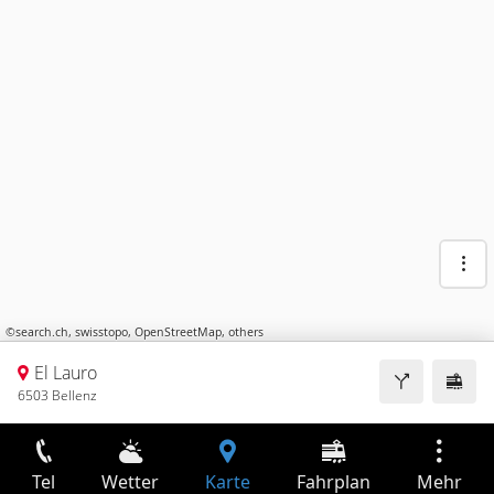
©
search.ch
,
swisstopo
,
OpenStreetMap
,
others
El Lauro
6503 Bellenz
Tel
Wetter
Karte
Fahrplan
Mehr