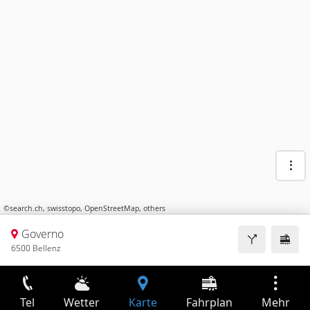
©
search.ch
,
swisstopo
,
OpenStreetMap
,
others
Governo
6500 Bellenz
Tel
Wetter
Karte
Fahrplan
Mehr