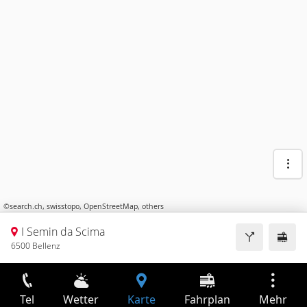
©
search.ch
,
swisstopo
,
OpenStreetMap
,
others
I Semin da Scima
6500 Bellenz
Tel
Wetter
Karte
Fahrplan
Mehr