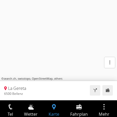
©
search.ch
,
swisstopo
,
OpenStreetMap
,
others
La Gereta
6500 Bellenz
Tel
Wetter
Karte
Fahrplan
Mehr