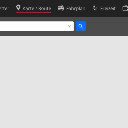
tter
Karte / Route
Fahrplan
Freizeit
Cookie-Richtlinie
ingungen
Cookie-Einstellungen
rklärung
Entwickler