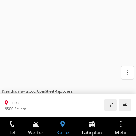
©
search.ch
,
swisstopo
,
OpenStreetMap
,
others
Luini
6500 Bellenz
Tel
Wetter
Karte
Fahrplan
Mehr