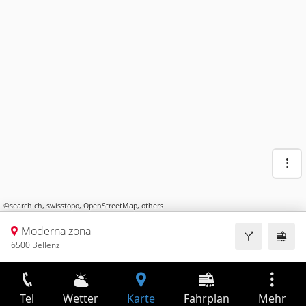
©
search.ch
,
swisstopo
,
OpenStreetMap
,
others
Moderna zona
6500 Bellenz
Tel
Wetter
Karte
Fahrplan
Mehr