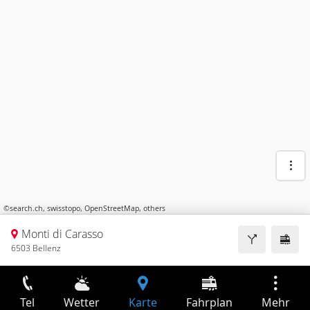
©
search.ch
,
swisstopo
,
OpenStreetMap
,
others
Monti di Carasso
6503 Bellenz
Tel
Wetter
Karte
Fahrplan
Mehr