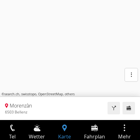
©
search.ch
,
swisstopo
,
OpenStreetMap
,
others
Morenzàn
6503 Bellenz
Tel
Wetter
Karte
Fahrplan
Mehr