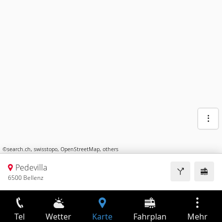
©
search.ch
,
swisstopo
,
OpenStreetMap
,
others
Pedevilla
6500 Bellenz
Tel
Wetter
Karte
Fahrplan
Mehr