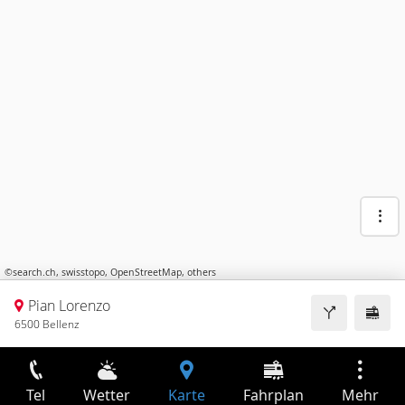
©
search.ch
,
swisstopo
,
OpenStreetMap
,
others
Pian Lorenzo
6500 Bellenz
Tel
Wetter
Karte
Fahrplan
Mehr