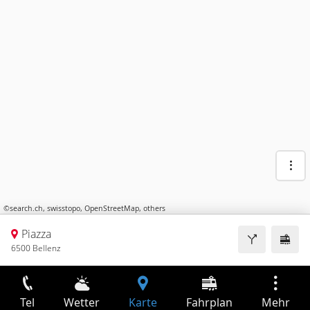
©
search.ch
,
swisstopo
,
OpenStreetMap
,
others
Piazza
6500 Bellenz
Tel
Wetter
Karte
Fahrplan
Mehr